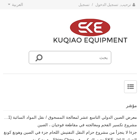
العربية
ترحيب,
تسجيل الدخول
/
تسجيل
حول SKE
أخبار فريق SKE
مؤشر
معرض الصين الدولي التاسع عشر لمعالجة المسحوق / نقل المواد السائبة (IPB2021)
مشروع تكسير الفحم ومعالجته في مقاطعة فوجيان ، الصين
جزءا لا يتجزأ من مشروع حزام النقل التفتيش اللحام جزء في الصين وهونغ كونغ
الحزام الناقل SKE تحت التركيب في Shigu Chau ، هونغ كونغ