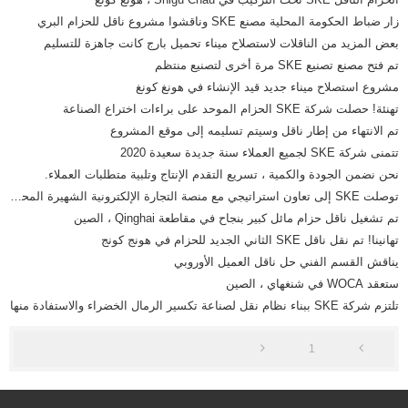
زار ضباط الحكومة المحلية مصنع SKE وناقشوا مشروع ناقل للحزام البري
بعض المزيد من الناقلات لاستصلاح ميناء تحميل بارج كانت جاهزة للتسليم
تم فتح مصنع تصنيع SKE مرة أخرى لتصنيع منتظم
مشروع استصلاح ميناء جديد قيد الإنشاء في هونغ كونغ
تهنئة! حصلت شركة SKE الحزام الموحد على براءات اختراع الصناعة
تم الانتهاء من إطار ناقل وسيتم تسليمه إلى موقع المشروع
تتمنى شركة SKE لجميع العملاء سنة جديدة سعيدة 2020
نحن نضمن الجودة والكمية ، تسريع التقدم الإنتاج وتلبية متطلبات العملاء.
توصلت SKE إلى تعاون استراتيجي مع منصة التجارة الإلكترونية الشهيرة المحلية
تم تشغيل ناقل حزام مائل كبير بنجاح في مقاطعة Qinghai ، الصين
تهانينا! تم نقل ناقل SKE الثاني الجديد للحزام في هونج كونج
يناقش القسم الفني حل ناقل العميل الأوروبي
ستعقد WOCA في شنغهاي ، الصين
تلتزم شركة SKE ببناء نظام نقل لصناعة تكسير الرمال الخضراء والاستفادة منها
1