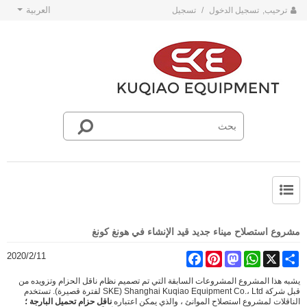
العربية
ترحيب,
تسجيل الدخول
/
تسجيل
حول SKE
أخبار فريق SKE
مشروع استصلاح ميناء جديد قيد الإنشاء في هونغ كونغ
2020/2/11
Facebook
Pinterest
Mastodon
WhatsApp
X
Share
يشبه هذا المشروع المشروعات السابقة التي تم تصميم نظام ناقل الحزام وتزويده من
قبل شركة Shanghai Kuqiao Equipment Co.، Ltd (SKE لفترة قصيرة). تستخدم
الناقلات لمشروع استصلاح الموانئ ، والذي يمكن اعتباره
ناقل حزام تحميل البارجة ؛