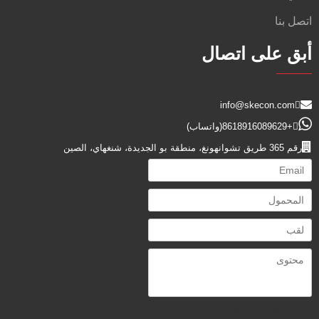
اتصل بنا
أبق على اتصال
info@skecon.com
+8618916089629
(واتساب)
رقم 365 طريق تشوانهونغ، منطقة بو الجديدة، شنغهاي، الصين
يدعم فقط .rar / .zip