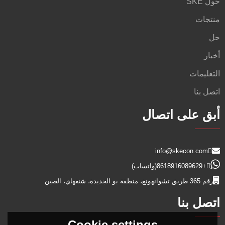
حول SKE
منتجات
حل
أخبار
التعليمات
اتصل بنا
أبق على اتصال
info@skecon.com
+8618916089629
(واتساب)
رقم 365 طريق تشوانهونغ، منطقة بو الجديدة، شنغهاي، الصين
اتصل بنا
Cookie settings