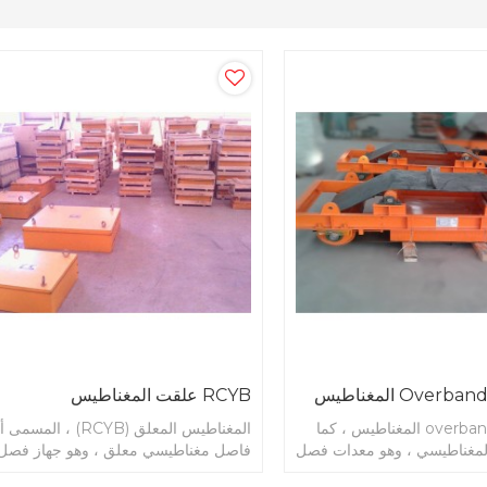
RCYB علقت المغناطيس
RCYD سلسلة overband المغناطيس ، كما
المغناطيس المعلق (RCYB) ، المس
المغناطيسي ، وهو معدات فصل
فاصل مغناطيسي معلق ، وهو جهاز فصل
للناقلات