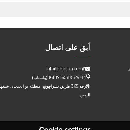
أبق على اتصال
info@skecon.com
+8618916089629
(واتساب)
رقم 365 طريق تشوانهونغ، منطقة بو الجديدة، شنغه
الصين
Cookie settings