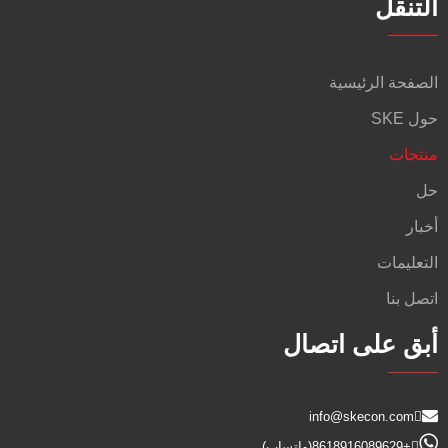
التنقل
الصفحة الرئيسية
حول SKE
منتجات
حل
أخبار
التعليمات
اتصل بنا
أبق على اتصال
info@skecon.com
+8618916089629
(واتساب)