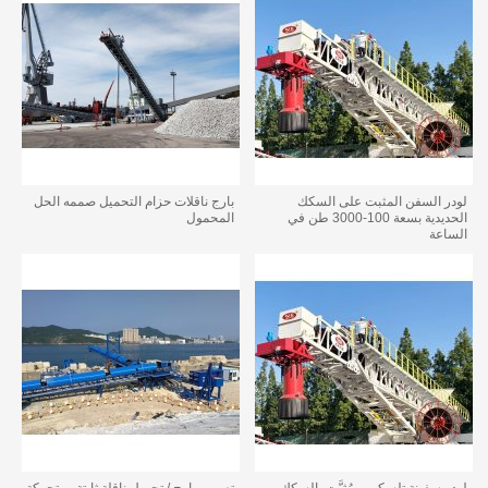
لودر السفن المثبت على السكك
بارج ناقلات حزام التحميل صممه الحل
الحديدية بسعة 100-3000 طن في
المحمول
الساعة
لودر سفينة تلسكوبي مُثبَّت بالسكك
تصميم بارج / تحميل ناقلة ثابتة ومتحركة