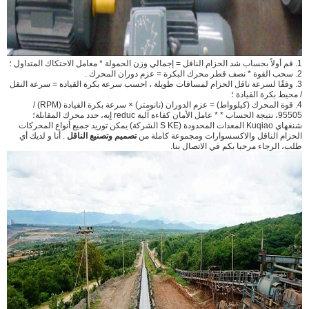
1. قم أولاً بحساب شد
الحزام الناقل
= إجمالي
وزن
الحمولة * معامل الاحتكاك المتداول
؛
2. سحب القوة * نصف قطر محرك
البكرة
= عزم دوران المحرك
.
3. وفقًا لسرعة ناقل الحزام لمسافات طويلة ، احسب سرعة
بكرة
القيادة = سرعة النقل
/ محيط
بكرة القيادة ؛
4. قوة المحرك (كيلوواط) = عزم الدوران (نانومتر) × سرعة
بكرة
القيادة
(RPM) /
95505، نتيجة الحساب * * عامل الأمان كفاءة
آلية
reduc
إيه،
حدد محرك
المقابلة؛
شنغهاي Kuqiao المعدات المحدودة
(S
KE
الشركة)
يمكن
توريد
جميع أنواع المحركات
الحزام الناقل والاكسسوارات ومجموعة كاملة من
تصميم وتصنيع الناقل
.
أنا
و لديك أي
طلب،
الرجاء
مرحبا بكم في الاتصال
بنا.