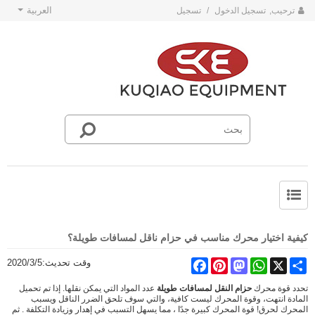
العربية
ترحيب,
تسجيل الدخول
/
تسجيل
حول SKE
أخبار فريق SKE
كيفية اختيار محرك مناسب في حزام ناقل لمسافات طويلة؟
Share
X
WhatsApp
Mastodon
Pinterest
Facebook
وقت تحديث:
2020/3/5
تحدد قوة محرك
حزام النقل لمسافات طويلة
عدد المواد التي يمكن نقلها. إذا تم
تحميل
المادة
انتهت،
وقوة المحرك ليست كافية، والتي سوف تلحق الضرر
الناقل
ويسبب
المحرك
لحرق! قوة المحرك كبيرة جدًا ، مما يسهل التسبب في إهدار وزيادة التكلفة
.
ثم