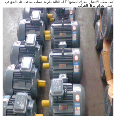
كيف يمكننا
الاختيار
محرك
الصحيح؟
T
انه التالية طريقة حساب
يساعدنا
على
الحق في
اختيار
الحزام الناقل الحركي
.