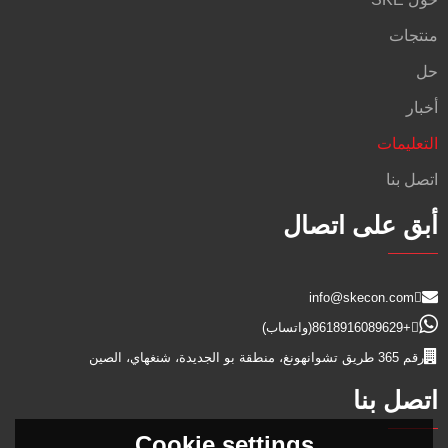
منتجات
حل
أخبار
التعليمات
اتصل بنا
أبق على اتصال
info@skecon.com
+8618916089629
(واتساب)
رقم 365 طريق تشوانهونغ، منطقة بو الجديدة، شنغهاي، الصين
اتصل بنا
Cookie settings