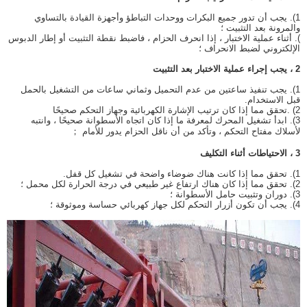
1). يجب أن تدور جميع البكرات ووحدات التباطؤ وأجهزة القيادة بالتساوي
والمرونة بعد التثبيت ؛
). أثناء عملية الاختبار ، إذا انحرف الحزام ، فاضبط نقطة التثبيت أو إطار الدبوس
الإلكتروني لضبط الانحراف ؛
2 ، يجب إجراء عملية الاختبار بعد التثبيت
1). يجب تنفيذ ساعتين من عدم التحميل وثماني ساعات من التشغيل بالحمل
قبل الاستخدام.
2) .تحقق مما إذا كان ترتيب الإشارة الكهربائية وجهاز التحكم صحيحًا
3). ابدأ تشغيل المحرك لمعرفة ما إذا كان اتجاه الأسطوانة صحيحًا ، وانتبه
لأسلاك مفتاح التحكم ، وتأكد من أن ناقل الحزام يدور للأمام ；
3 ، الاحتياطات أثناء التكليف
1). تحقق مما إذا كانت هناك ضوضاء واضحة في تشغيل كل قفل.
2). تحقق مما إذا كان هناك ارتفاع غير طبيعي في درجة الحرارة لكل محمل ؛
3). دوران وتثبيت حامل الأسطوانة ؛
4). يجب أن تكون أزرار التحكم لكل جهاز كهربائي حساسة وموثوقة ؛